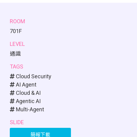
ROOM
701F
LEVEL
通識
TAGS
Cloud Security
AI Agent
Cloud & AI
Agentic AI
Multi-Agent
SLIDE
簡報下載