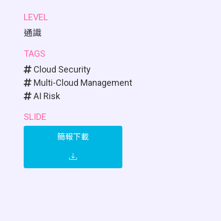
LEVEL
通識
TAGS
Cloud Security
Multi-Cloud Management
AI Risk
SLIDE
簡報下載