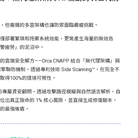
，但複雜的多雲架構也讓防禦面臨嚴峻挑戰。
僅部署繁瑣和拖累系統效能，更常產生海量的無效告
警疲勞」的泥沼中。
雲端安全解方——Orca CNAPP 結合「無代理架構」與
聯防機制，透過專利技術 Side Scanning™，在完全不
取得100%的環境可視性。
團隊的專屬資安顧問，透過攻擊路徑模擬與自然語言解析，自
位出真正致命的 1% 核心風險，並直接生成修復腳本，
的最強後盾。