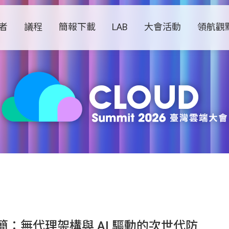
者
議程
簡報下載
LAB
大會活動
領航觀
：無代理架構與 AI 驅動的次世代防