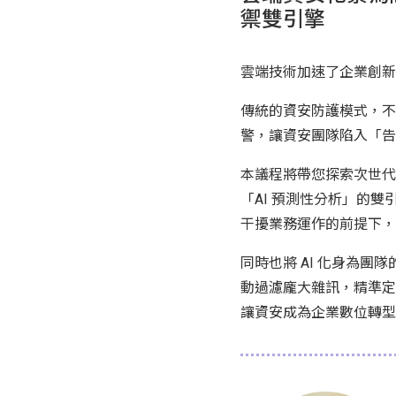
禦雙引擎
雲端技術加速了企業創新
傳統的資安防護模式，不
警，讓資安團隊陷入「告
本議程將帶您探索次世代的
「AI 預測性分析」的雙引擎
干擾業務運作的前提下，
同時也將 AI 化身為
動過濾龐大雜訊，精準定
讓資安成為企業數位轉型