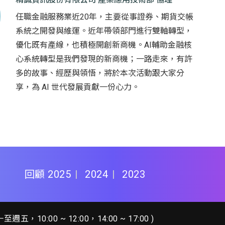
任職金融服務業近20年，主要從事證券、期貨交帳
系統之開發與維運。近年帶領部門進行雙軸轉型，
優化既有產線，也積極開創新商機。AI輔助金融核
心系統轉型是我們發現的新商機；一路走來，有許
多的故事、經歷與領悟，將於本次活動跟大家分
享，為 AI 世代發展貢獻一份心力。
回顧
2025
2024
2023
五，10:00 ~ 12:00，14:00 ~ 17:00 )