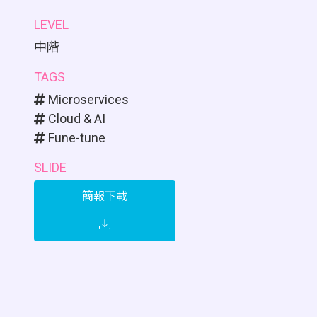
LEVEL
中階
TAGS
Microservices
Cloud & AI
Fune-tune
SLIDE
簡報下載