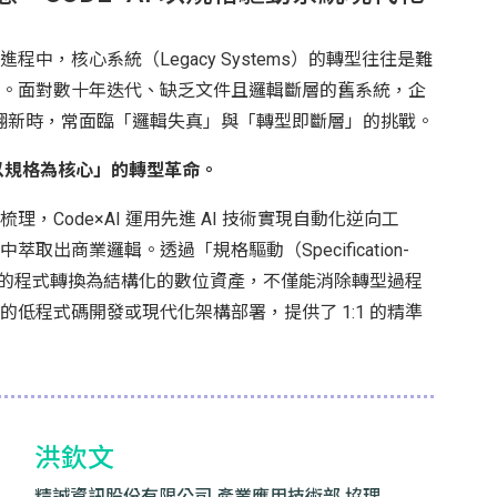
中，核心系統（Legacy Systems）的轉型往往是難
。面對數十年迭代、缺乏文件且邏輯斷層的舊系統，企
數位翻新時，常面臨「邏輯失真」與「轉型即斷層」的挑戰。
「以規格為核心」的轉型革命。
，Code×AI 運用先進 AI 技術實現自動化逆向工
取出商業邏輯。透過「規格驅動（Specification-
複雜的程式轉換為結構化的數位資產，不僅能消除轉型過程
低程式碼開發或現代化架構部署，提供了 1:1 的精準
洪欽文
精誠資訊股份有限公司 產業應用技術部 協理