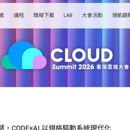
者
議程
簡報下載
LAB
大會活動
領航觀
，CODE×AI 以規格驅動系統現代化