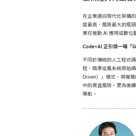
在企業邁向現代化架構的進程
度最高、風險最大的瓶頸
業在推動 AI 應用或
Code
×
AI 正引領一場
不同於傳統的人工程式碼梳理
程，精準從舊系統原始碼中萃
Driven）」模式，將
中的黑盒風險，更為後續的
導航。