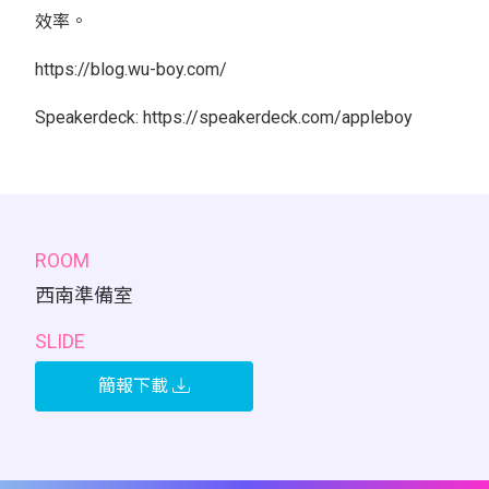
效率。
https://blog.wu-boy.com/
Speakerdeck: https://speakerdeck.com/appleboy
ROOM
西南準備室
SLIDE
簡報下載