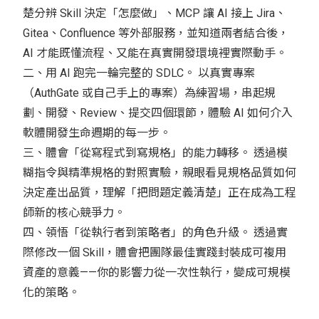
楚分辨 Skill 決定「怎麼做」、MCP 讓 AI 接上 Jira、
Gitea、Confluence 等外部服務，並知道兩者結合後，
AI 才能既懂流程、又能在真實開發環境裡實際動手。
二、用 AI 跑完一輪完整的 SDLC。 以真實專案
（AuthGate 或自己手上的專案）為練習場，串起規
劃、開發、Review、提交四個環節，體驗 AI 如何介入
軟體開發生命週期的每一步。
三、體會「從寫程式到寫規格」的能力轉移。 透過模
糊指令與精準規格的對照實驗，親眼看見規格品質如何
決定產出品質，理解「把問題定義清楚」正在成為工程
師新的核心競爭力。
四、領悟「從執行者到策略者」的角色升級。 透過實
際修改一個 Skill，體會把團隊最佳實踐封裝成可複用
資產的意義——你的影響力從一次性執行，變成可規模
化的策略。