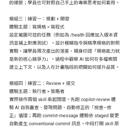
的樣貌；學員也可對照自己手上的專案思考如何套用。
模組三｜練習一：規劃 + 開發
體驗主題：寫規格 > 寫程式
設定範圍可控的任務（例如為 /health 回應加入版本資
訊並補上對應測試）。設計模糊指令與精準規格的對照
實驗，讓學員兩次產出的落差，親身印證「規格能力就
是新的核心競爭力」。過程中觀察 AI 如何在多檔案間
建立上下文，以及人在計畫階段的把關如何提升品質。
模組四｜練習二：Review + 提交
體驗主題：執行者 > 策略者
實際操作兩個 skill 串起閉環。先跑 copilot-review 體
驗 AI 自我審查、發現問題、自動修正的「檢查—修
正」循環；再跑 commit-message 體驗依 staged 變更
自動產生 conventional commit 訊息。中段打開 skill 原