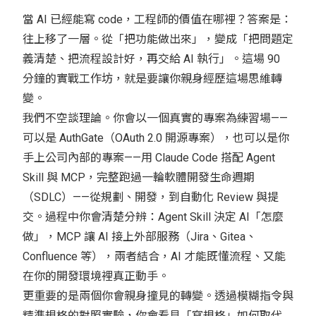
當 AI 已經能寫 code，工程師的價值在哪裡？答案是：
往上移了一層。從「把功能做出來」，變成「把問題定
義清楚、把流程設計好，再交給 AI 執行」。這場 90
分鐘的實戰工作坊，就是要讓你親身經歷這場思維轉
變。
我們不空談理論。你會以一個真實的專案為練習場——
可以是 AuthGate（OAuth 2.0 開源專案），也可以是你
手上公司內部的專案——用 Claude Code 搭配 Agent
Skill 與 MCP，完整跑過一輪軟體開發生命週期
（SDLC）——從規劃、開發，到自動化 Review 與提
交。過程中你會清楚分辨：Agent Skill 決定 AI「怎麼
做」，MCP 讓 AI 接上外部服務（Jira、Gitea、
Confluence 等），兩者結合，AI 才能既懂流程、又能
在你的開發環境裡真正動手。
更重要的是兩個你會親身撞見的轉變。透過模糊指令與
精準規格的對照實驗，你會看見「寫規格」如何取代