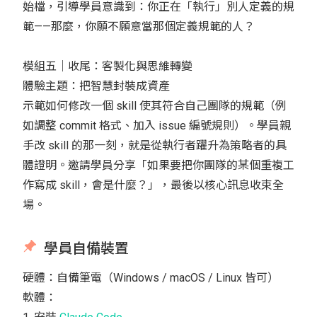
始檔，引導學員意識到：你正在「執行」別人定義的規
範——那麼，你願不願意當那個定義規範的人？
模組五｜收尾：客製化與思維轉變
體驗主題：把智慧封裝成資產
示範如何修改一個 skill 使其符合自己團隊的規範（例
如調整 commit 格式、加入 issue 編號規則）。學員親
手改 skill 的那一刻，就是從執行者躍升為策略者的具
體證明。邀請學員分享「如果要把你團隊的某個重複工
作寫成 skill，會是什麼？」，最後以核心訊息收束全
場。
學員自備裝置
硬體：自備筆電（Windows / macOS / Linux 皆可）
軟體：