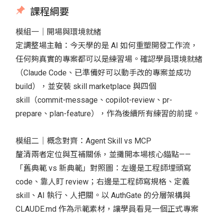
課程綱要
模組一｜開場與環境就緒
定調整場主軸：今天學的是 AI 如何重塑開發工作流，
任何夠真實的專案都可以是練習場。確認學員環境就緒
（Claude Code、已準備好可以動手改的專案並成功
build），並安裝 skill marketplace 與四個
skill（commit-message、copilot-review、pr-
prepare、plan-feature），作為後續所有練習的前提。
模組二｜概念對齊：Agent Skill vs MCP
釐清兩者定位與互補關係，並攤開本場核心錨點——
「舊典範 vs 新典範」對照圖：左邊是工程師埋頭寫
code、靠人盯 review；右邊是工程師寫規格、定義
skill、AI 執行、人把關。以 AuthGate 的分層架構與
CLAUDE.md 作為示範素材，讓學員看見一個正式專案