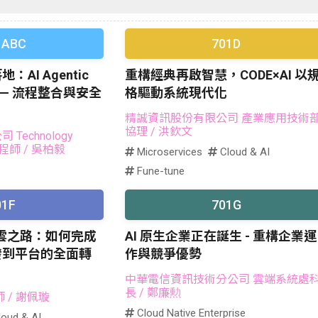
 ABC
701D
AI Agentic
重構經典再啟智慧，CODE×AI 以
戰 — 流程整合與安全
格驅動系統現代化
精誠資訊股份有限公司 產業應用技術
協理
/ 洪欽文
echnology
 工程師
/ 吳柏毅
Microservices
Cloud & AI
Fune-tune
01F
701G
上雲之路：如何完成
AI 原生企業正在誕生 - 重構企業運
發到平台的全面轉
作與競爭優勢
中華電信資訊技術分公司 雲端系統處
長
/ 鄭廉勲
師
/ 謝佩璇
Cloud Native Enterprise
oud & AI