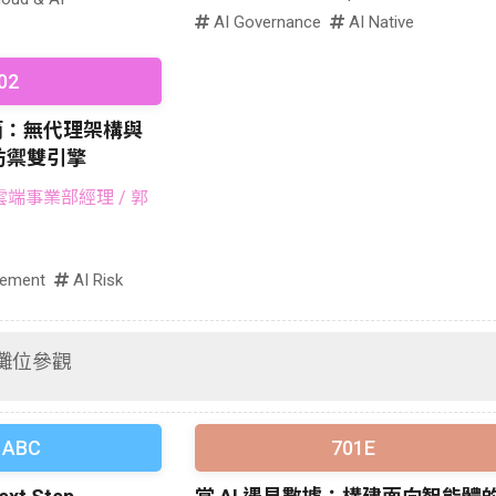
AI Governance
AI Native
02
簡：無代理架構與
防禦雙引擎
雲端事業部經理
/ 郭
gement
AI Risk
⽰攤位參觀
 ABC
701E