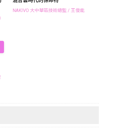
的
混合雲時代的保命符
NAKIVO 大中華區技術總監
/ 王俊能
g
畯