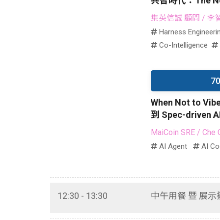
共智時代：The Nex
集英信誠 顧問
/ 李
Harness Engineeri
Co-Intelligence
7
When Not to Vib
到 Spec-driven A
MaiCoin SRE
/ Che 
AI Agent
AI Co
12:30 - 13:30
中午用餐 暨 展