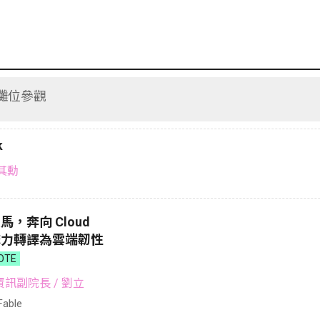
⽰攤位參觀
k
吳其勳
烈馬，奔向 Cloud
 攻擊力轉譯為雲端韌性
OTE
資訊副院長
/ 劉立
able