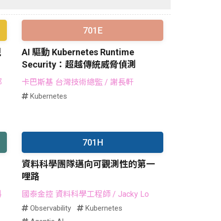
701E
規
AI 驅動 Kubernetes Runtime
Security：超越傳統威脅偵測
部
卡巴斯基 台灣技術總監
/ 謝長軒
Kubernetes
701H
資料科學團隊邁向可觀測性的第一
哩路
科
國泰金控 資料科學工程師
/ Jacky Lo
Observability
Kubernetes