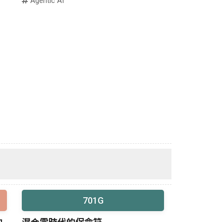
Agentic AI
701G