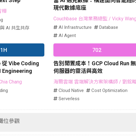
t Step
當 AI 遇見數據：構建面向智能體
現代數據底座
智樺
Couchbase 台灣業務總監
/ Vicky Wan
ng
AI Infrastructure
Database
與 AI 共生共存
AI Agent
01H
702
e 從 Vibe Coding
告別閒置成本！GCP Cloud Run 無
I Engineering
伺服器的靈活與高效
Chia Chang
海爾雲端 雲端解決方案架構師
/ 劉鋐
ding
Cloud Native
Cost Optimization
Serverless
⽰攤位參觀