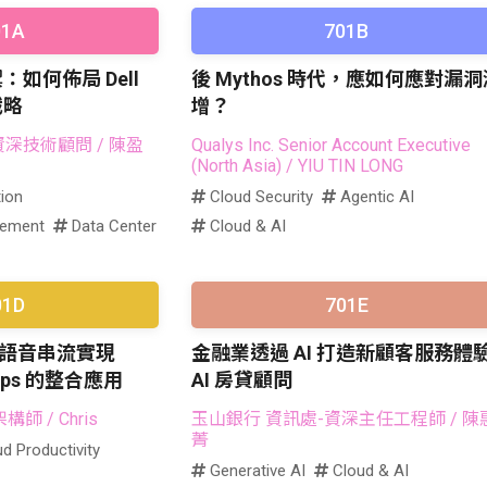
01A
701B
如何佈局 Dell
後 Mythos 時代，應如何應對漏洞
戰略
增？
ies 資深技術顧問
/ 陳盈
Qualys Inc. Senior Account Executive
(North Asia)
/ YIU TIN LONG
ion
Cloud Security
Agentic AI
gement
Data Center
Cloud & AI
01D
701E
 即時語音串流實現
金融業透過 AI 打造新顧客服務體驗
Ops 的整合應用
AI 房貸顧問
架構師
/ Chris
玉山銀行 資訊處-資深主任工程師
/ 陳
菁
d Productivity
Generative AI
Cloud & AI