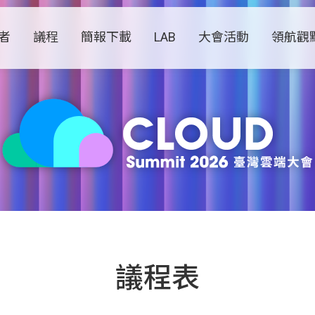
者
議程
簡報下載
LAB
大會活動
領航觀
議程表