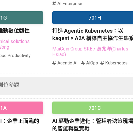
AI Enterprise
01G
701H
台推動數位韌性
打造 Agentic Kubernetes：以
kagent × A2A 構築自主協作生態
ical solutions
 Wong
MaiCoin Group SRE
/ 蕭兆洋(Charles
Hsiao)
oud Productivity
Agentic AI
AIOps
Kubernetes
⽰攤位參觀
01A
701C
API：企業正面臨的
AI 驅動企業進化：管理者決策現
的智能轉型實戰