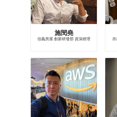
施閔堯
信義房屋 創新研發部 資深經理
亦