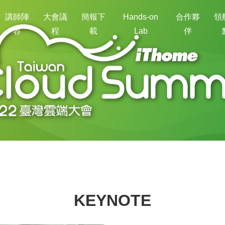
講師陣
大會議
簡報下
Hands-on
合作夥
領
容
程
載
Lab
伴
KEYNOTE