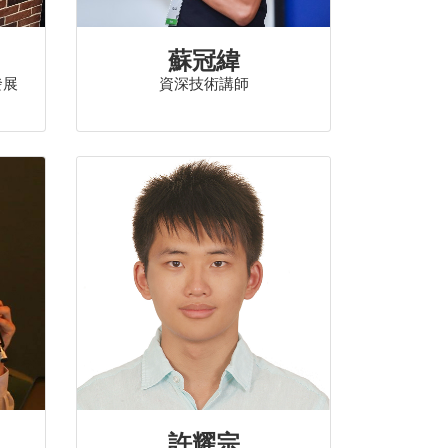
蘇冠緯
發展
資深技術講師
許耀宗