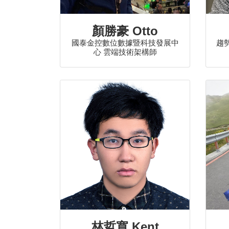
顏勝豪 Otto
國泰金控數位數據暨科技發展中
趨勢
心 雲端技術架構師
林哲寬 Kent