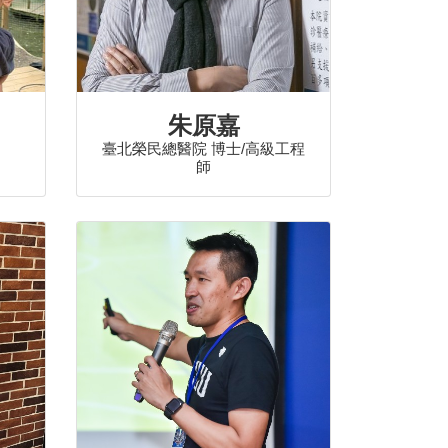
朱原嘉
臺北榮民總醫院 博士/高級工程
師