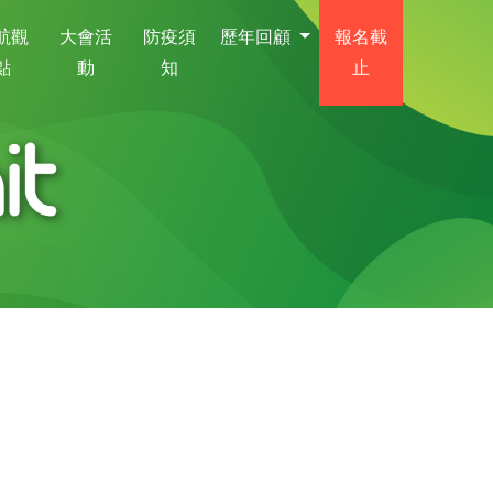
航觀
大會活
防疫須
歷年回顧
報名截
點
動
知
止