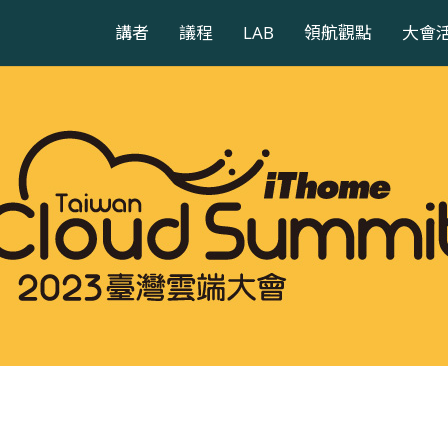
講者
議程
LAB
領航觀點
大會