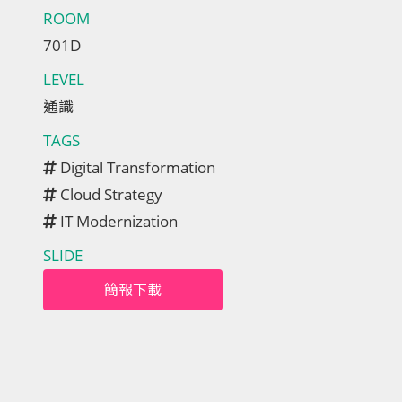
ROOM
701D
LEVEL
通識
TAGS
Digital Transformation
Cloud Strategy
IT Modernization
SLIDE
簡報下載